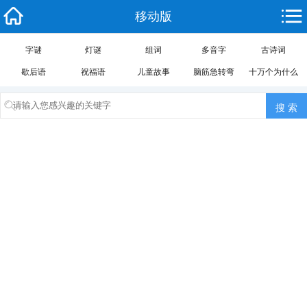
移动版
字谜
灯谜
组词
多音字
古诗词
歇后语
祝福语
儿童故事
脑筋急转弯
十万个为什么